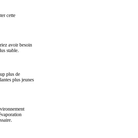
er cette
riez avoir besoin
lus stable.
oup plus de
plantes plus jeunes
environnement
 évaporation
ssaire.