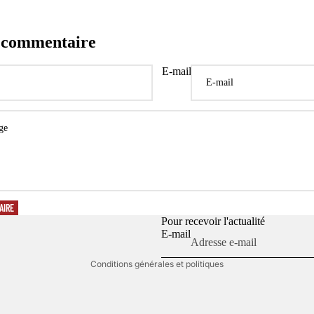
n commentaire
E-mail
Politique de confidentialité
Politique de remboursement
Conditions d’utilisation
Politique d’expédition
Coordonnées
AIRE
Conditions générales de vente
Pour recevoir l'actualité
E-mail
Mentions légales
Conditions générales et politiques