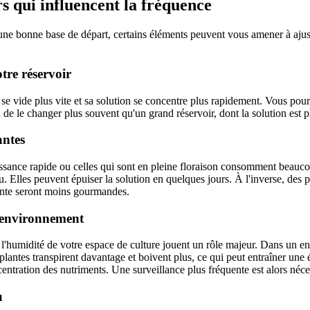
rs qui influencent la fréquence
 une bonne base de départ, certains éléments peuvent vous amener à ajust
otre réservoir
 se vide plus vite et sa solution se concentre plus rapidement. Vous pour
 de le changer plus souvent qu'un grand réservoir, dont la solution est p
antes
issance rapide ou celles qui sont en pleine floraison consomment beauc
u. Elles peuvent épuiser la solution en quelques jours. À l'inverse, des 
ente seront moins gourmandes.
l'environnement
 l'humidité de votre espace de culture jouent un rôle majeur. Dans un 
plantes transpirent davantage et boivent plus, ce qui peut entraîner une
entration des nutriments. Une surveillance plus fréquente est alors néce
u