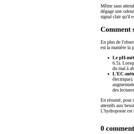
Même sans attendre
dégage une odeur 
signal clair qu'il
Comment sa
En plus de l'obser
est la manière la 
Le pH-mèt
6.5). Lorsq
du mal à ab
L'EC-mètr
électrique)
augmentatio
des lecture
En résumé, pour d
attentifs aux beso
L'hydroponie est u
0 comment