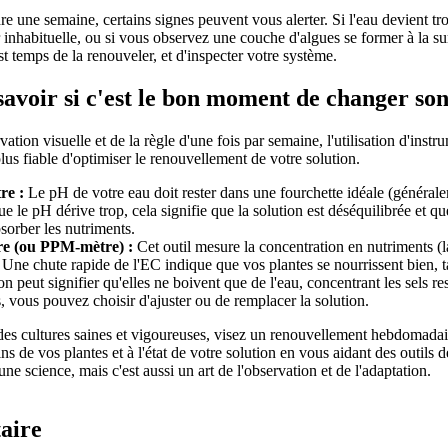
 une semaine, certains signes peuvent vous alerter. Si l'eau devient trou
inhabituelle, ou si vous observez une couche d'algues se former à la sur
 est temps de la renouveler, et d'inspecter votre système.
voir si c'est le bon moment de changer son
vation visuelle et de la règle d'une fois par semaine, l'utilisation d'inst
plus fiable d'optimiser le renouvellement de votre solution.
re :
Le pH de votre eau doit rester dans une fourchette idéale (générale
ue le pH dérive trop, cela signifie que la solution est déséquilibrée et q
sorber les nutriments.
e (ou PPM-mètre) :
Cet outil mesure la concentration en nutriments (l
. Une chute rapide de l'EC indique que vos plantes se nourrissent bien, 
n peut signifier qu'elles ne boivent que de l'eau, concentrant les sels res
s, vous pouvez choisir d'ajuster ou de remplacer la solution.
es cultures saines et vigoureuses, visez un renouvellement hebdomadai
ins de vos plantes et à l'état de votre solution en vous aidant des outils 
ne science, mais c'est aussi un art de l'observation et de l'adaptation.
aire