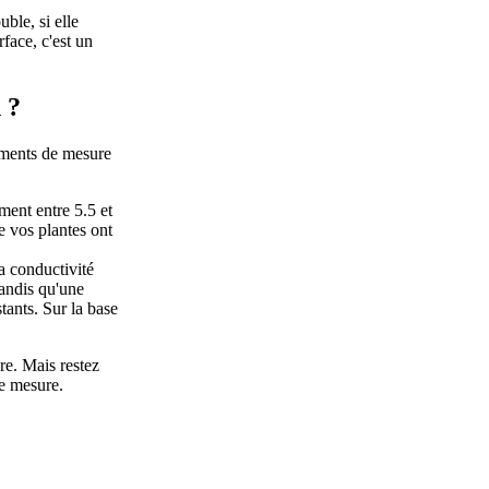
ble, si elle
face, c'est un
 ?
ruments de mesure
ment entre 5.5 et
ue vos plantes ont
a conductivité
tandis qu'une
tants. Sur la base
re. Mais restez
de mesure.