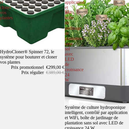
et
application
cloner
et
vos
WiFi,
plantes
boîte
de
jardinage
de
plantation
sans
sol
Promotion
HydroCloner® Spinner 72, le
avec
système pour bouturer et cloner
LED
vos plantes
de
Prix promotionnel
€299,00 €
croissance
Prix régulier
€389,00 €
24
W
Promotion
Système de culture hydroponique
intelligent, contrôlé par application
et WiFi, boîte de jardinage de
plantation sans sol avec LED de
croissance 24 W