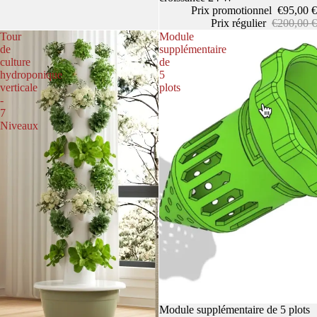
Prix promotionnel
€95,00 €
Prix régulier
€200,00 €
Tour
Module
de
supplémentaire
culture
de
hydroponique
5
verticale
plots
-
7
Niveaux
Politique de confidentialité
Module supplémentaire de 5 plots