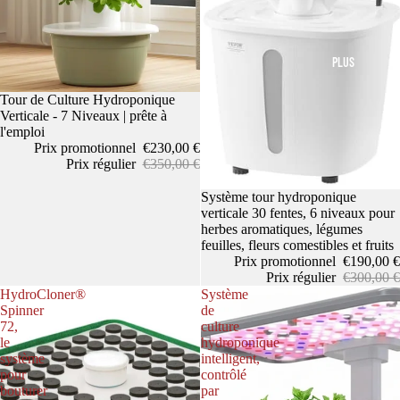
PLUS
Promotion
Tour de Culture Hydroponique
Verticale - 7 Niveaux | prête à
l'emploi
Prix promotionnel
€230,00 €
Prix régulier
€350,00 €
Promotion
Système tour hydroponique
verticale 30 fentes, 6 niveaux pour
herbes aromatiques, légumes
feuilles, fleurs comestibles et fruits
Prix promotionnel
€190,00 €
Prix régulier
€300,00 €
HydroCloner®
Système
Spinner
de
72,
culture
le
hydroponique
système
intelligent,
pour
contrôlé
bouturer
par