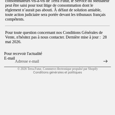
consommateurs vis-à-vis de Terra Futur, le Service du Médiateur
peut être saisi pour tout litige de consommation dont le
règlement n’aurait pas abouti. À défaut de solution amiable,
toute action judiciaire sera portée devant les tribunaux français
compétents.
Politique de confidentialité
Politique de remboursement
Pour toute question concernant nos Conditions Générales de
Conditions d’utilisation
Vente, n'hésitez pas à nous contacter. Dernière mise à jour : 28
mai 2026.
Politique d’expédition
Coordonnées
Pour recevoir l'actualité
Conditions générales de vente
E-mail
Mentions légales
© 2026
Terra-Futur
,
Commerce électronique propulsé par Shopify
Conditions générales et politiques