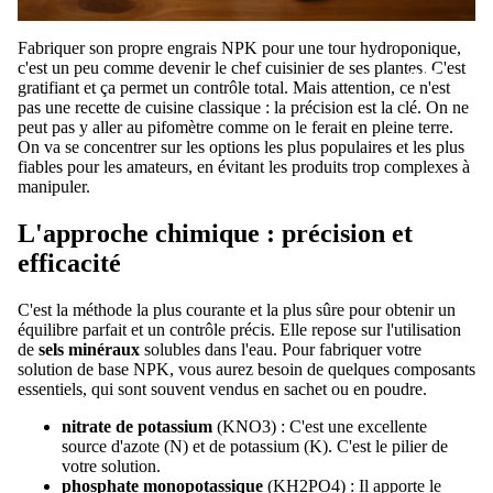
Fabriquer son propre engrais NPK pour une tour hydroponique,
c'est un peu comme devenir le chef cuisinier de ses plantes. C'est
PLUS
gratifiant et ça permet un contrôle total. Mais attention, ce n'est
pas une recette de cuisine classique : la précision est la clé. On ne
peut pas y aller au pifomètre comme on le ferait en pleine terre.
On va se concentrer sur les options les plus populaires et les plus
fiables pour les amateurs, en évitant les produits trop complexes à
manipuler.
L'approche chimique : précision et
efficacité
C'est la méthode la plus courante et la plus sûre pour obtenir un
équilibre parfait et un contrôle précis. Elle repose sur l'utilisation
de
sels minéraux
solubles dans l'eau. Pour fabriquer votre
solution de base NPK, vous aurez besoin de quelques composants
essentiels, qui sont souvent vendus en sachet ou en poudre.
nitrate de potassium
(
K
N
O
3
) : C'est une excellente
source d'azote (N) et de potassium (K). C'est le pilier de
votre solution.
phosphate monopotassique
(
K
H
2
P
O
4
) : Il apporte le