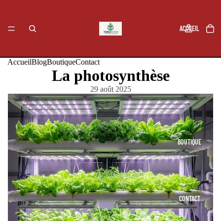
ACCUEIL
Accueil
Blog
Boutique
Contact
La photosynthèse
BLOG
29 août 2025
BOUTIQUE
CONTACT