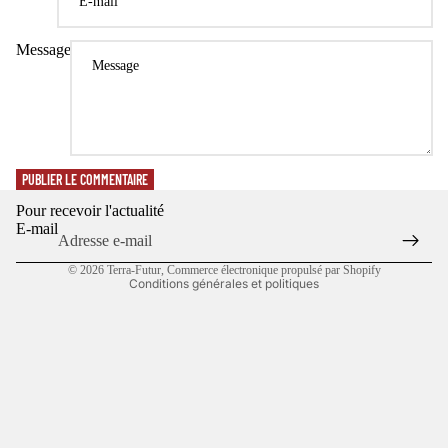
Message
Politique de confidentialité
Politique de remboursement
Conditions d’utilisation
Politique d’expédition
PUBLIER LE COMMENTAIRE
Coordonnées
Pour recevoir l'actualité
Conditions générales de vente
E-mail
Mentions légales
© 2026
Terra-Futur
,
Commerce électronique propulsé par Shopify
Conditions générales et politiques