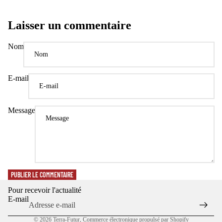
Laisser un commentaire
Nom
E-mail
Message
Politique de confidentialité
Politique de remboursement
Conditions d’utilisation
Politique d’expédition
PUBLIER LE COMMENTAIRE
Coordonnées
Pour recevoir l'actualité
Conditions générales de vente
E-mail
Mentions légales
© 2026
Terra-Futur
,
Commerce électronique propulsé par Shopify