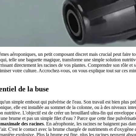
mes aéroponiques, un petit composant discret mais crucial peut faire tou
e qui, telle une baguette magique, transforme une simple solution nutrit
urrissant directement les racines de vos plantes. Comprendre son rôle et s
ptimiser votre culture. Accrochez-vous, on vous explique tout sur ces mi
entiel de la buse
qu'un simple embout qui pulvérise de l'eau. Son travail est bien plus pr
nique, elle est installée au sommet de la colonne, ou à des niveaux inte
on nutritive. L'objectif est de créer un brouillard ultra-fin qui enveloppe
une brume et pas un simple filet d'eau ? Parce que cette fine pulvérisat
 maximale des racines
. En aérophonie, les racines ne baignent pas dans 
'air. C'est le contact avec la brume chargée de nutriments et d'oxygène 
anière explosive. Plus la brume est fine, plus les racines peuvent absor