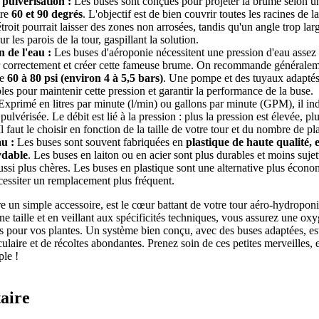
 pulvérisation :
Les buses sont conçues pour projeter la brume selon un
tre
60 et 90 degrés
. L'objectif est de bien couvrir toutes les racines de 
troit pourrait laisser des zones non arrosées, tandis qu'un angle trop lar
ur les parois de la tour, gaspillant la solution.
 de l'eau :
Les buses d'aéroponie nécessitent une pression d'eau assez
r correctement et créer cette fameuse brume. On recommande généralem
de
60 à 80 psi (environ 4 à 5,5 bars)
. Une pompe et des tuyaux adaptés
les pour maintenir cette pression et garantir la performance de la buse.
xprimé en litres par minute (l/min) ou gallons par minute (GPM), il ind
pulvérisée. Le débit est lié à la pression : plus la pression est élevée, plu
l faut le choisir en fonction de la taille de votre tour et du nombre de pl
u :
Les buses sont souvent fabriquées en
plastique de haute qualité, 
ydable
. Les buses en laiton ou en acier sont plus durables et moins sujet
aussi plus chères. Les buses en plastique sont une alternative plus écon
essiter un remplacement plus fréquent.
re un simple accessoire, est le cœur battant de votre tour aéro-hydropon
ne taille et en veillant aux spécificités techniques, vous assurez une ox
es pour vos plantes. Un système bien conçu, avec des buses adaptées, est
ulaire et de récoltes abondantes. Prenez soin de ces petites merveilles, e
ple !
aire