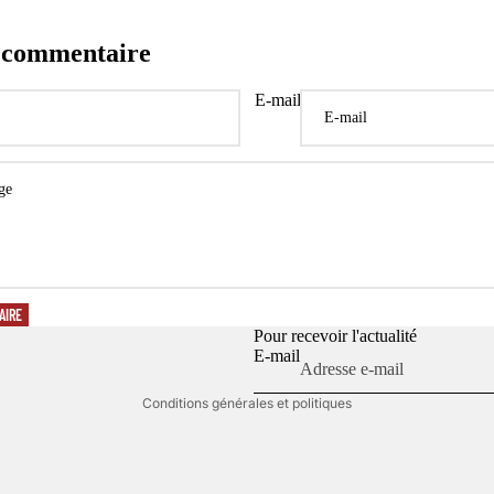
n commentaire
E-mail
Politique de confidentialité
Politique de remboursement
Conditions d’utilisation
Politique d’expédition
Coordonnées
AIRE
Conditions générales de vente
Pour recevoir l'actualité
E-mail
Mentions légales
Conditions générales et politiques