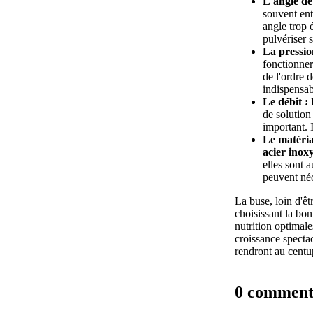
L'angle de
souvent en
angle trop é
pulvériser s
La pression
fonctionne
de l'ordre 
indispensab
Le débit :
E
de solution 
important. I
Le matéria
acier inox
elles sont 
peuvent néc
La buse, loin d'êt
choisissant la bon
nutrition optimal
croissance spectac
rendront au centu
0 comment