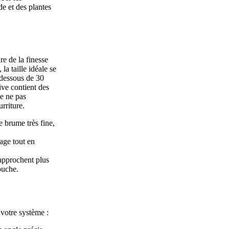
de et des plantes
re de la finesse
 la taille idéale se
 dessous de 30
ive contient des
de ne pas
rriture.
e brume très fine,
age tout en
approchent plus
ouche.
 votre système :