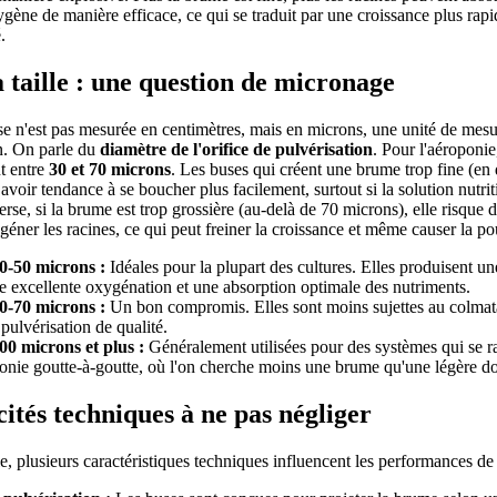
ygène de manière efficace, ce qui se traduit par une croissance plus rapi
.
 taille : une question de micronage
use n'est pas mesurée en centimètres, mais en microns, une unité de mesu
on. On parle du
diamètre de l'orifice de pulvérisation
. Pour l'aéroponie,
t entre
30 et 70 microns
. Les buses qui créent une brume trop fine (en
voir tendance à se boucher plus facilement, surtout si la solution nutrit
verse, si la brume est trop grossière (au-delà de 70 microns), elle risque 
ner les racines, ce qui peut freiner la croissance et même causer la pou
0-50 microns :
Idéales pour la plupart des cultures. Elles produisent un
e excellente oxygénation et une absorption optimale des nutriments.
0-70 microns :
Un bon compromis. Elles sont moins sujettes au colmat
 pulvérisation de qualité.
00 microns et plus :
Généralement utilisées pour des systèmes qui se r
onie goutte-à-goutte, où l'on cherche moins une brume qu'une légère d
cités techniques à ne pas négliger
le, plusieurs caractéristiques techniques influencent les performances de