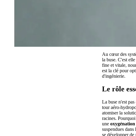
Au cœur des systè
la buse. C'est ell
fine et vitale, no
est la clé pour o
d'ingénierie.
Le rôle ess
La buse n'est pas 
tour aéro-hydropo
atomiser la soluti
racines. Pourquoi 
une
oxygénation
suspendues dans l
se développer de m