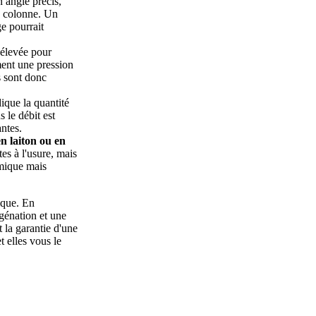
 angle précis,
la colonne. Un
ge pourrait
 élevée pour
ent une pression
 sont donc
ique la quantité
s le débit est
antes.
en laiton ou en
tes à l'usure, mais
omique mais
ique. En
ygénation et une
 la garantie d'une
t elles vous le