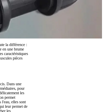
te la différence :
ive en une brume
es caractéristiques
nuscules pièces
écis. Dans une
rmédiaires, pour
 délicatement les
ion permet
l'eau, elles sont
qui leur permet de
ber les