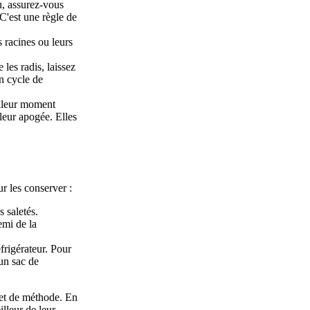
u, assurez-vous
 C'est une règle de
 racines ou leurs
les radis, laissez
on cycle de
illeur moment
 leur apogée. Elles
r les conserver :
 saletés.
emi de la
frigérateur. Pour
un sac de
 et de méthode. En
lleur de leur