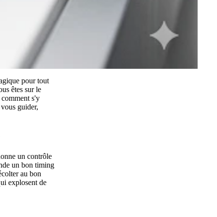
agique pour tout
ous êtes sur le
et comment s'y
 vous guider,
é
 donne un contrôle
mande un bon timing
écolter au bon
qui explosent de