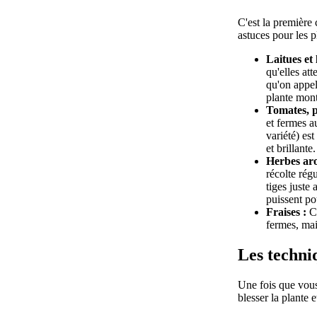
C'est la première 
astuces pour les p
Laitues et 
qu'elles att
qu'on appel
plante monte
Tomates, p
et fermes a
variété) est
et brillante.
Herbes aro
récolte rég
tiges juste
puissent pou
Fraises :
Cu
fermes, mai
Les techniq
Une fois que vous 
blesser la plante e