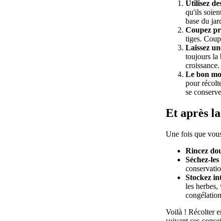
Utilisez de
qu'ils soie
base du ja
Coupez pr
tiges. Coup
Laissez une
toujours la
croissance.
Le bon mom
pour récolt
se conserv
Et après la
Une fois que vous
Rincez do
Séchez-les 
conservatio
Stockez in
les herbes,
congélation
Voilà ! Récolter 
suivant ces conse