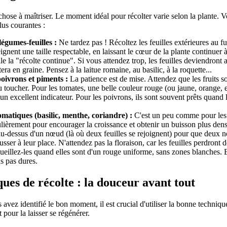
chose à maîtriser. Le moment idéal pour récolter varie selon la plante. 
lus courantes :
légumes-feuilles :
Ne tardez pas ! Récoltez les feuilles extérieures au f
eignent une taille respectable, en laissant le cœur de la plante continuer 
le la "récolte continue". Si vous attendez trop, les feuilles deviendront 
ra en graine. Pensez à la laitue romaine, au basilic, à la roquette...
oivrons et piments :
La patience est de mise. Attendez que les fruits s
u toucher. Pour les tomates, une belle couleur rouge (ou jaune, orange, e
 un excellent indicateur. Pour les poivrons, ils sont souvent prêts quand l
matiques (basilic, menthe, coriandre) :
C'est un peu comme pour les 
ulièrement pour encourager la croissance et obtenir un buisson plus den
 au-dessus d'un nœud (là où deux feuilles se rejoignent) pour que deux n
sser à leur place. N'attendez pas la floraison, car les feuilles perdront d
eillez-les quand elles sont d'un rouge uniforme, sans zones blanches. E
s pas dures.
ues de récolte : la douceur avant tout
avez identifié le bon moment, il est crucial d'utiliser la bonne techniq
t pour la laisser se régénérer.