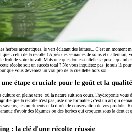
s herbes aromatiques, le vert éclatant des laitues... C'est un moment m
ique : celui de la récolte ! Après des semaines de soins et d'attention, v
le fruit de votre travail. Mais une question essentielle se pose : quand 
ette récolte soit un succès total ? Ne vous inquiétez pas, je suis là pour
our que vous deveniez un vrai pro de la cueillette hors-sol.
 une étape cruciale pour le goût et la qualit
 culture en pleine terre, où la nature suit son cours, l'hydroponie vous
signifie que la récolte n'est pas juste une formalité ; c'est un art qui de
s saveurs, les nutriments et la durée de conservation de vos produits. R
garantie d'avoir des légumes ou des herbes qui croquent sous la dent et 
ng : la clé d'une récolte réussie