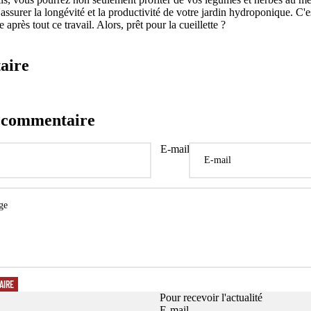
assurer la longévité et la productivité de votre jardin hydroponique. C'e
après tout ce travail. Alors, prêt pour la cueillette ?
aire
n commentaire
E-mail
Politique de confidentialité
Politique de remboursement
Conditions d’utilisation
Politique d’expédition
Coordonnées
AIRE
Conditions générales de vente
Pour recevoir l'actualité
E-mail