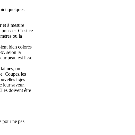
Voici quelques
ur et à mesure
à pousser. C'est ce
amères ou la
oient bien colorés
tc. selon la
eur peau est lisse
laitues, on
se. Coupez les
ouvelles tiges
e leur saveur.
lles doivent être
ue pour ne pas