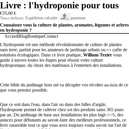
Livre : l'hydroponie pour tous
€35,00 €
ACCUEIL
Taxes incluses. Expédition calculée lors du paiement.
Connaissez vous la culture de plantes, aromates, légumes et arbres
en hydroponie ?
Accueil
Blog
Boutique
Contact
L'hydroponie est une méthode révolutionnaire de culture de plantes
sans terre, parfait pour les amateurs de jardinage urbain ou en quête de
BLOG
solutions écologiques. Dans ce livre pratique,
William Texier
vous
guide à travers toutes les étapes pour réussir votre culture
hydroponique, du choix des matériaux à l'entretien des installations.
BOUTIQUE
Cette bible du jardinage hors sol va décupler vos récoltes au-delà de ce
que vous pensiez possible.
Que ce soit dans l'eau, dans l'air ou dans des billes d'argile,
l'hydroponie permet de cultiver chez soi des produits sains 365 jours
par an. Du jardinage de base aux installations les plus high-tech, des
CONTACT
astuces pour débutants au savoir-faire des meilleurs professionnels, ce
livre rassemble tout ce que vous avez toujours voulu savoir sur l'art de