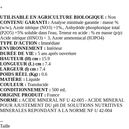
+
UTILISABLE EN AGRICULTURE BIOLOGIQUE :
Non
CONTENU GARANTI :
Analyse minimale garantie : masse %
(w/w), Azote nitrique (NO3) =1%., Anhydride phosphorique total
(P2O5) =5% soluble dans l'eau, Teneur en acide : % en masse (p/p)
Acide nitrique (HNO3) < 3, Azote ammoniacal (H3PO4)
TYPE D'ACTION :
Immédiate
ENVIRONNEMENT :
Intérieur
DURÉE DE VIE :
5 ans après ouverture
HAUTEUR (H) cm :
15.9
LONGUEUR (L) cm :
7.4
LARGEUR (l) cm :
7.4
POIDS RÉEL (Kg) :
0.6
MATIÈRE :
Liquide
COULEUR :
Translucide
CONDITIONNEMENT :
500 mL
ORIGINE PRODUIT :
France
NORME :
ACIDE MINERAL NF U 42-005 - ACIDE MINERAL
POUR AJUSTEMENT DU pH DE SOLUTIONS NUTRITIVES
MINERALES REPONDANT A LA NORME NF U 42-004
--
Taille