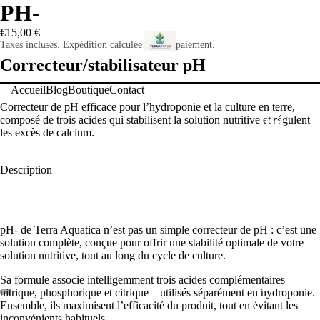
PH-
€15,00 €
ACCUEIL
Taxes incluses. Expédition calculée lors du paiement.
Correcteur/stabilisateur pH
Accueil
Blog
Boutique
Contact
Correcteur de pH efficace pour l’hydroponie et la culture en terre,
composé de trois acides qui stabilisent la solution nutritive et régulent
BLOG
les excès de calcium.
Description
BOUTIQUE
pH- de Terra Aquatica n’est pas un simple correcteur de pH : c’est une
solution complète, conçue pour offrir une stabilité optimale de votre
solution nutritive, tout au long du cycle de culture.
Sa formule associe intelligemment trois acides complémentaires –
CONTACT
nitrique, phosphorique et citrique – utilisés séparément en hydroponie.
Ensemble, ils maximisent l’efficacité du produit, tout en évitant les
inconvénients habituels.