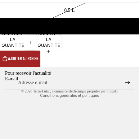
0.5 L
1 L
Politique de confidentialité
DIMINUER
AUGMENTER
LA
LA
Politique de remboursement
QUANTITÉ
QUANTITÉ
Conditions d’utilisation
AJOUTER AU PANIER
Politique d’expédition
Coordonnées
Pour recevoir l'actualité
Conditions générales de vente
E-mail
Mentions légales
© 2026
Terra-Futur
,
Commerce électronique propulsé par Shopify
Conditions générales et politiques