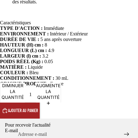
des résultats.
Caractéristiques
TYPE D'ACTION :
Immédiate
ENVIRONNEMENT :
Intérieur / Extérieur
DURÉE DE VIE :
5 ans après ouverture
HAUTEUR (H) cm :
8
LONGUEUR (L) cm :
4.9
LARGEUR (l) cm :
3.2
POIDS RÉEL (Kg) :
0.05
MATIÈRE :
Liquide
COULEUR :
Bleu
CONDITIONNEMENT :
30 mL
ORIGINE PRODUIT :
France
Politique de confidentialité
DIMINUER
AUGMENTER
LA
LA
Politique de remboursement
QUANTITÉ
QUANTITÉ
Conditions d’utilisation
AJOUTER AU PANIER
Politique d’expédition
Coordonnées
Pour recevoir l'actualité
Conditions générales de vente
E-mail
Mentions légales