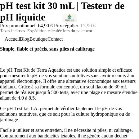
pH test kit 30 mL | Testeur de
pH liquide
ACCUEIL
Prix promotionnel
€4,90 €
Prix régulier
€5,90 €
Taxes incluses. Expédition calculée lors du paiement.
Accueil
Blog
Boutique
Contact
Simple, fiable et précis, sans piles ni calibrage
BLOG
Le pH Test Kit de Terra Aquatica est une solution simple et efficace
pour mesurer le pH de vos solutions nutritives sans avoir recours à un
appareil électronique. Il offre une alternative économique aux testeurs
digitaux. Grâce à sa formule concentrée, un seul flacon de 30 mL
BOUTIQUE
permet de réaliser jusqu’à 500 tests, avec une plage de mesure étendue
allant de 4,0 à 8,5.
Ce pH Test kit T.A. permet de vérifier facilement le pH de vos
solutions nutritives, que ce soit pour la culture hydroponique ou de
jardinage.
CONTACT
Facile à utiliser et sans entretien, il ne nécessite ni piles, ni calibrage.
Contrairement aux bandelettes jetables, il ne génère aucun déchet