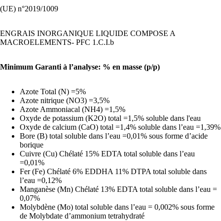
(UE) n°2019/1009
ENGRAIS INORGANIQUE LIQUIDE COMPOSE A
MACROELEMENTS- PFC 1.C.I.b
Minimum Garanti à l’analyse: % en masse (p/p)
Azote Total (N) =5%
Azote nitrique (NO3) =3,5%
Azote Ammoniacal (NH4) =1,5%
Oxyde de potassium (K2O) total =1,5% soluble dans l'eau
Oxyde de calcium (CaO) total =1,4% soluble dans l’eau =1,39%
Bore (B) total soluble dans l’eau =0,01% sous forme d’acide
borique
Cuivre (Cu) Chélaté 15% EDTA total soluble dans l’eau
=0,01%
Fer (Fe) Chélaté 6% EDDHA 11% DTPA total soluble dans
l’eau =0,12%
Manganèse (Mn) Chélaté 13% EDTA total soluble dans l’eau =
0,07%
Molybdène (Mo) total soluble dans l’eau = 0,002% sous forme
de Molybdate d’ammonium tetrahydraté