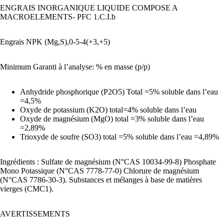
ENGRAIS INORGANIQUE LIQUIDE COMPOSE A
MACROELEMENTS- PFC 1.C.I.b
Engrais NPK (Mg,S),0-5-4(+3,+5)
Minimum Garanti à l’analyse: % en masse (p/p)
Anhydride phosphorique (P2O5) Total =5% soluble dans l’eau
=4,5%
Oxyde de potassium (K2O) total=4% soluble dans l’eau
Oxyde de magnésium (MgO) total =3% soluble dans l’eau
=2,89%
Trioxyde de soufre (SO3) total =5% soluble dans l’eau =4,89%
Ingrédients : Sulfate de magnésium (N°CAS 10034-99-8) Phosphate
Mono Potassique (N°CAS 7778-77-0) Chlorure de magnésium
(N°CAS 7786-30-3). Substances et mélanges à base de matières
vierges (CMC1).
AVERTISSEMENTS