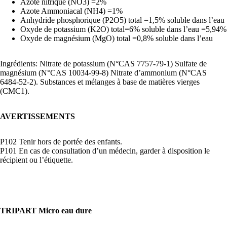
Azote nitrique (NO3) =2%
Azote Ammoniacal (NH4) =1%
Anhydride phosphorique (P2O5) total =1,5% soluble dans l’eau
Oxyde de potassium (K2O) total=6% soluble dans l’eau =5,94%
Oxyde de magnésium (MgO) total =0,8% soluble dans l’eau
Ingrédients: Nitrate de potassium (N°CAS 7757-79-1) Sulfate de
magnésium (N°CAS 10034-99-8) Nitrate d’ammonium (N°CAS
6484-52-2). Substances et mélanges à base de matières vierges
(CMC1).
AVERTISSEMENTS
P102 Tenir hors de portée des enfants.
P101 En cas de consultation d’un médecin, garder à disposition le
récipient ou l’étiquette.
TRIPART Micro eau dure