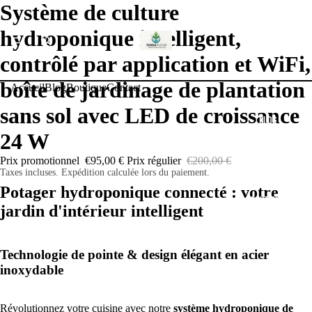
Système de culture
hydroponique intelligent,
ACCUEIL
contrôlé par application et WiFi,
boîte de jardinage de plantation
Accueil
Blog
Boutique
Contact
sans sol avec LED de croissance
BLOG
24 W
Prix promotionnel
€95,00 €
Prix régulier
€200,00 €
Taxes incluses. Expédition calculée lors du paiement.
Potager hydroponique connecté : votre
BOUTIQUE
jardin d'intérieur intelligent
Technologie de pointe & design élégant en acier
inoxydable
CONTACT
Révolutionnez votre cuisine avec notre
système hydroponique de