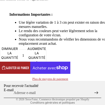
Informations Importantes :
Une légère variation de 1 à 3 cm peut exister en raison des
mesures manuelles.
Le rendu des couleurs peut varier légèrement selon la
configuration de votre écran.
Nous vous recommandons de vérifier les dimensions de vo
emplacement avant achat.
DIMINUER
AUGMENTER
LA
LA
Politique de confidentialité
QUANTITÉ
QUANTITÉ
Politique de remboursement
AJOUTER AU PANIER
Conditions d’utilisation
Politique d’expédition
Plus de moyens de paiement
Coordonnées
Pour recevoir l'actualité
Conditions générales de vente
E-mail
Mentions légales
© 2026
Terra-Futur
,
Commerce électronique propulsé par Shopify
Conditions générales et politiques