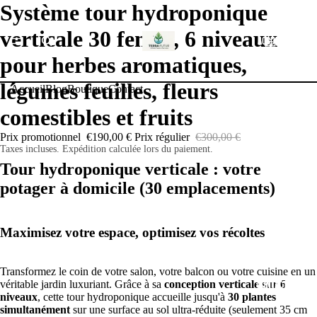
Système tour hydroponique
verticale 30 fentes, 6 niveaux
ACCUEIL
pour herbes aromatiques,
légumes feuilles, fleurs
Accueil
Blog
Boutique
Contact
comestibles et fruits
BLOG
Prix promotionnel
€190,00 €
Prix régulier
€300,00 €
Taxes incluses. Expédition calculée lors du paiement.
Tour hydroponique verticale : votre
potager à domicile (30 emplacements)
BOUTIQUE
Maximisez votre espace, optimisez vos récoltes
Transformez le coin de votre salon, votre balcon ou votre cuisine en un
véritable jardin luxuriant. Grâce à sa
conception verticale sur 6
CONTACT
niveaux
, cette tour hydroponique accueille jusqu'à
30 plantes
simultanément
sur une surface au sol ultra-réduite (seulement 35 cm