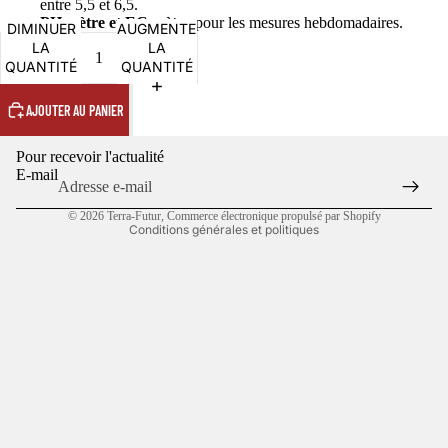
entre 5,5 et 6,5.
PH mètre et EC mètre
pour les mesures hebdomadaires.
Politique de confidentialité
DIMINUER
AUGMENTER
LA
LA
Politique de remboursement
QUANTITÉ
QUANTITÉ
Conditions d’utilisation
AJOUTER AU PANIER
Politique d’expédition
Coordonnées
Pour recevoir l'actualité
Conditions générales de vente
E-mail
Mentions légales
© 2026
Terra-Futur
,
Commerce électronique propulsé par Shopify
Conditions générales et politiques