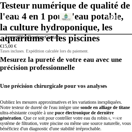
Testeur numérique de qualité de
l'eau 4 en 1 pour l'eau potable,
ACCUEIL
la culture hydroponique, les
aquariums et les piscines
Accueil
Blog
Boutique
Contact
€15,00 €
BLOG
Taxes incluses. Expédition calculée lors du paiement.
Mesurez la pureté de votre eau avec une
précision professionnelle
BOUTIQUE
Une précision chirurgicale pour vos analyses
Oubliez les mesures approximatives et les variations inexpliquées.
Notre testeur de dureté de l'eau intègre une
sonde en alliage de titane
ultra-résistante couplée à une
puce électronique de dernière
génération
. Que ce soit pour contrôler votre eau du robinet, votre
CONTACT
système de filtration, votre piscine ou même une source naturelle, vous
bénéficiez d'un diagnostic d'une stabilité irréprochable.