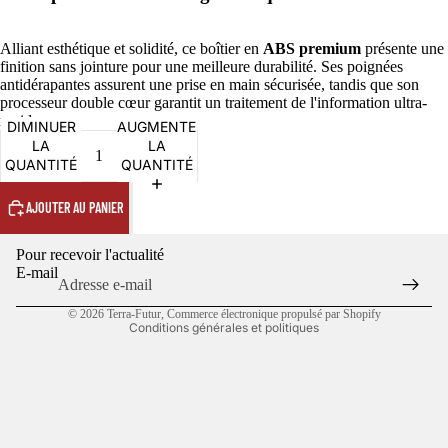
Alliant esthétique et solidité, ce boîtier en
ABS premium
présente une
finition sans jointure pour une meilleure durabilité. Ses poignées
antidérapantes assurent une prise en main sécurisée, tandis que son
processeur double cœur garantit un traitement de l'information ultra-
rapide.
Politique de confidentialité
DIMINUER
AUGMENTER
LA
LA
Politique de remboursement
QUANTITÉ
QUANTITÉ
Conditions d’utilisation
AJOUTER AU PANIER
Politique d’expédition
Coordonnées
Pour recevoir l'actualité
Conditions générales de vente
E-mail
Mentions légales
© 2026
Terra-Futur
,
Commerce électronique propulsé par Shopify
Conditions générales et politiques