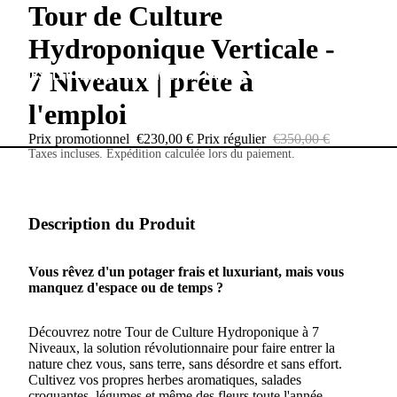
Tour de Culture
Hydroponique Verticale -
EUR
SÉLECTEUR DE RÉGION ET DE LANGUE
7 Niveaux | prête à
l'emploi
Prix promotionnel
€230,00 €
Prix régulier
€350,00 €
Taxes incluses. Expédition calculée lors du paiement.
Description du Produit
Vous rêvez d'un potager frais et luxuriant, mais vous
manquez d'espace ou de temps ?
Découvrez notre Tour de Culture Hydroponique à 7
Niveaux, la solution révolutionnaire pour faire entrer la
nature chez vous, sans terre, sans désordre et sans effort.
Cultivez vos propres herbes aromatiques, salades
croquantes, légumes et même des fleurs toute l'année,