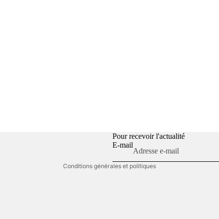
Politique de confidentialité
Politique de remboursement
Conditions d’utilisation
Politique d’expédition
Coordonnées
Conditions générales de vente
Pour recevoir l'actualité
E-mail
Mentions légales
Conditions générales et politiques