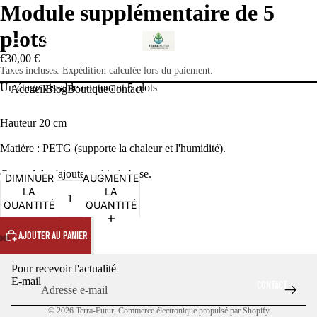
Module supplémentaire de 5
plots
ACCUEIL
€30,00 €
Taxes incluses. Expédition calculée lors du paiement.
Un étage vissable contenant 5 plots
Accueil
Blog
Boutique
Contact
BLOG
Hauteur 20 cm
Matière : PETG (supporte la chaleur et l'humidité).
Ce module s'ajoute au kit de base.
Politique de confidentialité
DIMINUER
AUGMENTER
LA
LA
Politique de remboursement
BOUTIQUE
QUANTITÉ
QUANTITÉ
Conditions d’utilisation
AJOUTER AU PANIER
Politique d’expédition
Coordonnées
Pour recevoir l'actualité
Conditions générales de vente
E-mail
CONTACT
Mentions légales
© 2026
Terra-Futur
,
Commerce électronique propulsé par Shopify