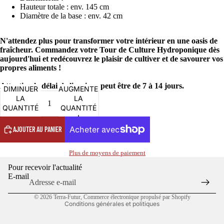
Hauteur totale : env. 145 cm
Diamètre de la base : env. 42 cm
N'attendez plus pour transformer votre intérieur en une oasis de
fraîcheur. Commandez votre Tour de Culture Hydroponique dès
aujourd'hui et redécouvrez le plaisir de cultiver et de savourer vos
propres aliments !
Attention le délai de livraison peut être de 7 à 14 jours.
DIMINUER
AUGMENTER
LA
LA
Politique de confidentialité
QUANTITÉ
QUANTITÉ
Politique de remboursement
AJOUTER AU PANIER
Conditions d’utilisation
Politique d’expédition
Plus de moyens de paiement
Coordonnées
Pour recevoir l'actualité
Conditions générales de vente
E-mail
Mentions légales
© 2026
Terra-Futur
,
Commerce électronique propulsé par Shopify
Conditions générales et politiques